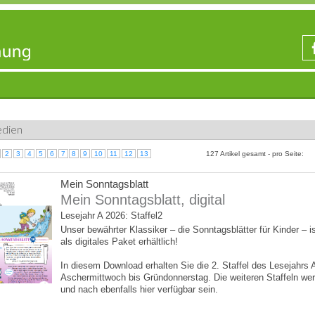
edien
2
3
4
5
6
7
8
9
10
11
12
13
127 Artikel gesamt - pro Seite:
Mein Sonntagsblatt
Mein Sonntagsblatt, digital
Lesejahr A 2026: Staffel2
Unser bewährter Klassiker – die Sonntagsblätter für Kinder – is
als digitales Paket erhältlich!
In diesem Download erhalten Sie die 2. Staffel des Lesejahrs 
Aschermittwoch bis Gründonnerstag. Die weiteren Staffeln we
und nach ebenfalls hier verfügbar sein.