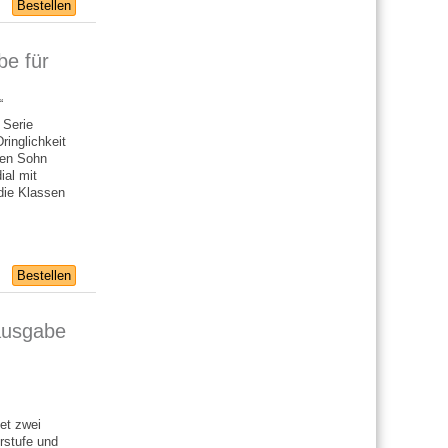
Bestellen
be für
“
 Serie
ringlichkeit
nen Sohn
ial mit
die Klassen
Bestellen
ausgabe
et zwei
rstufe und