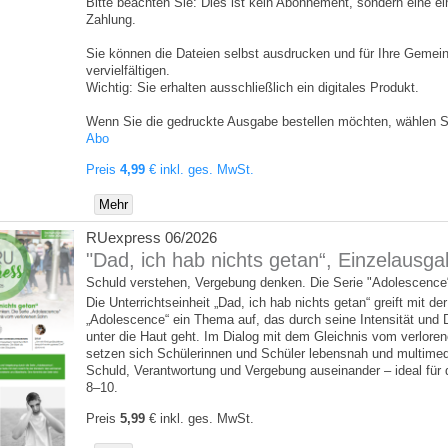
Bitte beachten Sie: Dies ist kein Abonnement, sondern eine e
Zahlung.
Sie können die Dateien selbst ausdrucken und für Ihre Gemein
vervielfältigen.
Wichtig: Sie erhalten ausschließlich ein digitales Produkt.
Wenn Sie die gedruckte Ausgabe bestellen möchten, wählen Si
Abo
Preis
4,99
€
inkl. ges. MwSt.
Mehr
RUexpress 06/2026
"Dad, ich hab nichts getan“, Einzelausg
Schuld verstehen, Vergebung denken. Die Serie "Adolescence
Die Unterrichtseinheit „Dad, ich hab nichts getan“ greift mit der
„Adolescence“ ein Thema auf, das durch seine Intensität und D
unter die Haut geht. Im Dialog mit dem Gleichnis vom verlore
setzen sich Schülerinnen und Schüler lebensnah und multimed
Schuld, Verantwortung und Vergebung auseinander – ideal für 
8–10.
Preis
5,99
€
inkl. ges. MwSt.