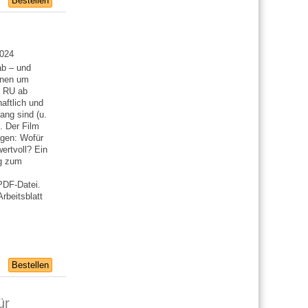
Bestellen
2024
ab – und
nnen um
n RU ab
aftlich und
ang sind (u.
. Der Film
agen: Wofür
ertvoll? Ein
ag zum
PDF-Datei.
rbeitsblatt
Bestellen
ür