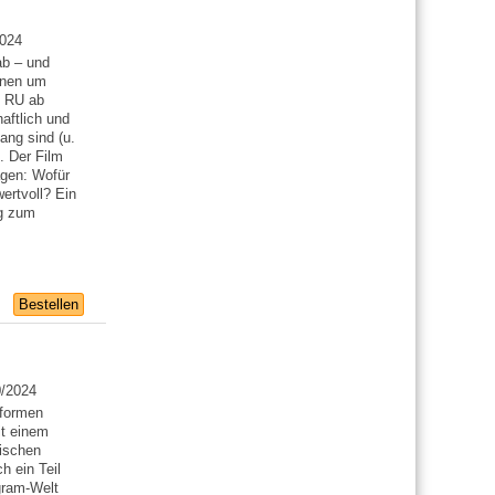
2024
ab – und
nnen um
n RU ab
aftlich und
ang sind (u.
. Der Film
agen: Wofür
ertvoll? Ein
ag zum
Bestellen
0/2024
tformen
it einem
lischen
h ein Teil
gram-Welt