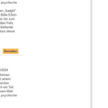
h psychische
n „Sadgirl“
illie Eilish-
bis hin zum
ian Felix
hließende
luss dieser
Bestellen
0/2024
tformen
it einem
lischen
h ein Teil
gram-Welt
h psychische