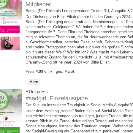
Mitglieder
Barbie (Der Film) als Lerngegenstand für den RU, Ausgabe 3/
Der Titelsong von Billie Eilish räumte bei den Grammys 2024 
Barbie (Der Film) ging danach mit acht Nominierungen ins Re
gleich mehrere „Goldjungen“. Wir haben für Sie den passende
Jahrgangsstufe 7. Denn Film und Titelsong sprechen gesellsch
religiös relevante Themen an, die für Heranwachsende von Bel
a. Geschlechterrollen, gerechte Gesellschaft, Schönheitsideal)
stellt seine Protagonist*innen aber auch vor die großen Sinnfr
bin ich auf dieser Welt? Wer bin ich? Was macht mein Leben w
schülernaher Zugang für den Unterricht, u. a. mit Arbeitsauftr
Grammy-„Song oft he year“ 2024 von Billie Eilish.
Preis
4,99
€
inkl. ges. MwSt.
Mehr
RUexpress
#sadgirl, Einzelausgabe
Der Kult um inszenierte Traurigkeit in Social Media,Ausgabe2
Unter dem Hashtag „sadgirl“ finden sich auf Social-Media-Plat
zahlreiche Inszenierungen von traurigen, jungen Frauen, die m
ernsten Blick in die Ferne, tiefgründigen Texten und melancho
Songs eine eigene Ästhetik des Traurigen prägen. Während sic
der Sadgirl-Bewegung als Gegenentwurf zur „perfekten“ Instra