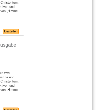
f Christentum,
ktiven und
g von „Himmel
Bestellen
ausgabe
et zwei
rstufe und
f Christentum,
ktiven und
g von „Himmel