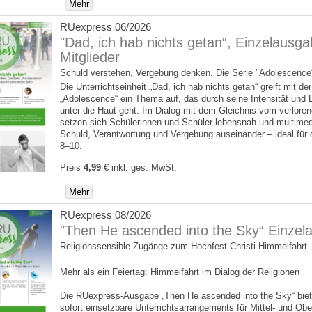
Mehr
RUexpress 06/2026
"Dad, ich hab nichts getan“, Einzelausga
Mitglieder
Schuld verstehen, Vergebung denken. Die Serie "Adolescence
Die Unterrichtseinheit „Dad, ich hab nichts getan“ greift mit der
„Adolescence“ ein Thema auf, das durch seine Intensität und D
unter die Haut geht. Im Dialog mit dem Gleichnis vom verlore
setzen sich Schülerinnen und Schüler lebensnah und multimed
Schuld, Verantwortung und Vergebung auseinander – ideal für 
8–10.
Preis
4,99
€
inkl. ges. MwSt.
Mehr
RUexpress 08/2026
"Then He ascended into the Sky“ Einzel
Religionssensible Zugänge zum Hochfest Christi Himmelfahrt
Mehr als ein Feiertag: Himmelfahrt im Dialog der Religionen
Die RUexpress-Ausgabe „Then He ascended into the Sky“ biet
sofort einsetzbare Unterrichtsarrangements für Mittel- und Obe