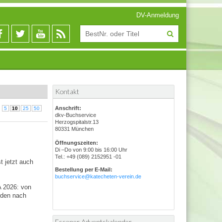
DV-Anmeldung
Kontakt
Anschrift:
5
10
25
50
dkv-Buchservice
Herzogspitalstr.13
80331 München
Öffnungszeiten:
Di –Do von 9:00 bis 16:00 Uhr
Tel.: +49 (089) 2152951 -01
t jetzt auch
Bestellung per E-Mail:
buchservice@katecheten-verein.de
A 2026: von
rden nach
Essener Adventskalender