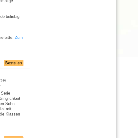
inmalige
de beliebig
e bitte:
Zum
Bestellen
abe
“
 Serie
ringlichkeit
nen Sohn
ial mit
die Klassen