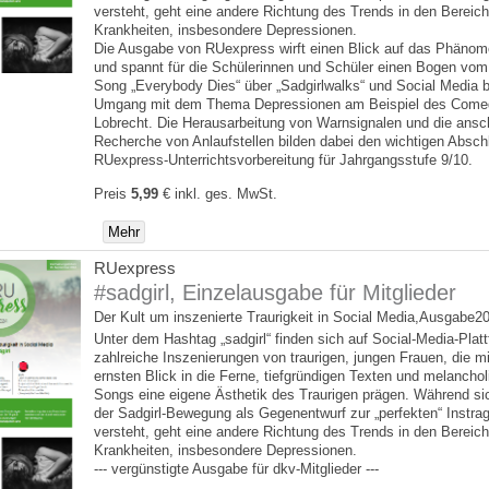
versteht, geht eine andere Richtung des Trends in den Bereic
Krankheiten, insbesondere Depressionen.
Die Ausgabe von RUexpress wirft einen Blick auf das Phänome
und spannt für die Schülerinnen und Schüler einen Bogen vom B
Song „Everybody Dies“ über „Sadgirlwalks“ und Social Media 
Umgang mit dem Thema Depressionen am Beispiel des Comed
Lobrecht. Die Herausarbeitung von Warnsignalen und die ansc
Recherche von Anlaufstellen bilden dabei den wichtigen Absch
RUexpress-Unterrichtsvorbereitung für Jahrgangsstufe 9/10.
Preis
5,99
€
inkl. ges. MwSt.
Mehr
RUexpress
#sadgirl, Einzelausgabe für Mitglieder
Der Kult um inszenierte Traurigkeit in Social Media,Ausgabe2
Unter dem Hashtag „sadgirl“ finden sich auf Social-Media-Plat
zahlreiche Inszenierungen von traurigen, jungen Frauen, die m
ernsten Blick in die Ferne, tiefgründigen Texten und melancho
Songs eine eigene Ästhetik des Traurigen prägen. Während sic
der Sadgirl-Bewegung als Gegenentwurf zur „perfekten“ Instra
versteht, geht eine andere Richtung des Trends in den Bereic
Krankheiten, insbesondere Depressionen.
--- vergünstigte Ausgabe für dkv-Mitglieder ---