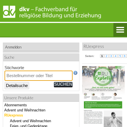
RUexpress
Anmelden
Seiten:
1
2
3
4
5
6
Suche
Stichworte
Detailsuche
Unsere Produkte
Abonnements
Advent und Weihnachten
RUexpress
Advent und Weihnachten
Feier- und Gedenktage