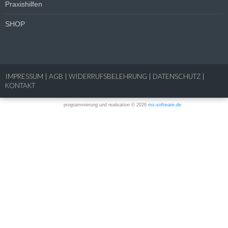
Praxishilfen
SHOP
IMPRESSUM
|
AGB
|
WIDERRUFSBELEHRUNG
|
DATENSCHUTZ
|
KONTAKT
programmierung und realisation © 2026
ms-software.de