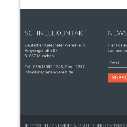
SCHNELLKONTAKT
NEWS
Deutscher Katecheten-Verein e. V.
Hier kost
Preysingstraße 97
Laufenden 
81667 München
Tel.: 089/48092-1245, Fax: -1237
info@katecheten-verein.de
IMPRESSUM
|
AGB
|
WIDERRUFSBELEHRUNG
|
DATENSCH