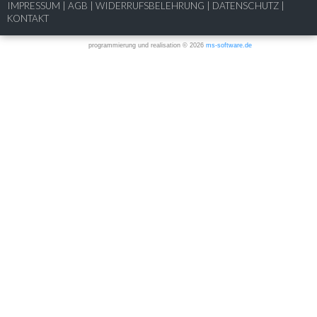
IMPRESSUM
|
AGB
|
WIDERRUFSBELEHRUNG
|
DATENSCHUTZ
|
KONTAKT
programmierung und realisation © 2026
ms-software.de