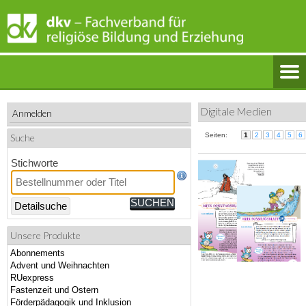
Digitale Medien
Anmelden
Seiten:
1
2
3
4
5
6
Suche
Stichworte
Detailsuche
Unsere Produkte
Abonnements
Advent und Weihnachten
RUexpress
Fastenzeit und Ostern
Förderpädagogik und Inklusion