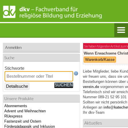
Sie haben folgenden Artikel zum
Anmelden
Wenn Erwachsene Christ
Suche
Warenkorb/Kasse
Stichworte
Liebe Mitglieder, liebe Kun
wir freuen uns, dass sie u
Bestellungen können über 
Detailsuche
verein.de
vorgenommen we
Telefonisch sind wir erreic
Nummer 089-21 52 95 101
Unsere Produkte
Sollten wir nicht persönlic
Abonnements
Anliegen an
info@katechet
Advent und Weihnachten
Ihr dkv-Team
RUexpress
Fastenzeit und Ostern
Aktuelles
Förderpädagogik und Inklusion