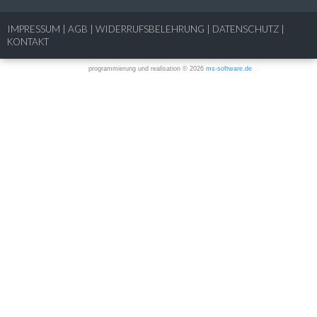
IMPRESSUM
|
AGB
|
WIDERRUFSBELEHRUNG
|
DATENSCHUTZ
|
KONTAKT
programmierung und realisation © 2026
ms-software.de