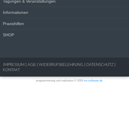
Tagungen & Veranstaltungen
Informationen
Praxishilfen
SHOP
IMPRESSUM
|
AGB
|
WIDERRUFSBELEHRUNG
|
DATENSCHUTZ
|
KONTAKT
programmierung und realisation © 2026
ms-software.de