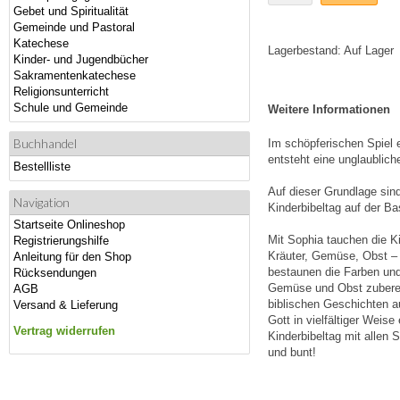
Gebet und Spiritualität
Gemeinde und Pastoral
Katechese
Lagerbestand:
Auf Lager
Kinder- und Jugendbücher
Sakramentenkatechese
Religionsunterricht
Schule und Gemeinde
Weitere Informationen
Buchhandel
Im schöpferischen Spiel 
entsteht eine unglaubliche
Bestellliste
Auf dieser Grundlage sin
Navigation
Kinderbibeltag auf der B
Startseite Onlineshop
Mit Sophia tauchen die Ki
Registrierungshilfe
Kräuter, Gemüse, Obst – 
Anleitung für den Shop
bestaunen die Farben un
Rücksendungen
Gemüse und Obst zubereite
AGB
biblischen Geschichten a
Versand & Lieferung
Gott in vielfältiger Weis
Vertrag widerrufen
Kinderbibeltag mit allen 
und bunt!