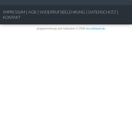
IMPRESSUM
|
AGB
|
WIDERRUFSBELEHRUNG
|
DATENSCHUTZ
|
KONTAKT
programmierung und realisation © 2026
ms-software.de