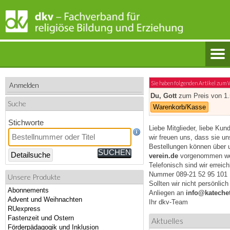
Sie haben folgenden Artikel zum
Anmelden
Du, Gott
zum Preis von 1.
Suche
Warenkorb/Kasse
Stichworte
Liebe Mitglieder, liebe Kun
wir freuen uns, dass sie u
Bestellungen können über 
Detailsuche
verein.de
vorgenommen we
Telefonisch sind wir erreic
Nummer 089-21 52 95 101
Unsere Produkte
Sollten wir nicht persönlic
Abonnements
Anliegen an
info@katechet
Advent und Weihnachten
Ihr dkv-Team
RUexpress
Fastenzeit und Ostern
Aktuelles
Förderpädagogik und Inklusion