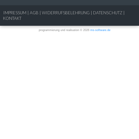
IMPRESSUM
|
AGB
|
WIDERRUFSBELEHRUNG
|
DATENSCHUTZ
|
KONTAKT
programmierung und realisation © 2026
ms-software.de