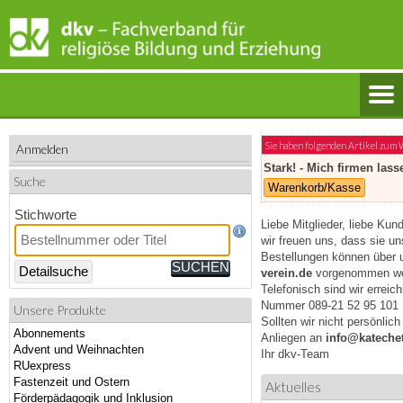
Sie haben folgenden Artikel zum
Anmelden
Stark! - Mich firmen las
Suche
Warenkorb/Kasse
Stichworte
Liebe Mitglieder, liebe Kun
wir freuen uns, dass sie u
Bestellungen können über 
Detailsuche
verein.de
vorgenommen we
Telefonisch sind wir erreic
Nummer 089-21 52 95 101
Unsere Produkte
Sollten wir nicht persönlic
Abonnements
Anliegen an
info@katechet
Advent und Weihnachten
Ihr dkv-Team
RUexpress
Fastenzeit und Ostern
Aktuelles
Förderpädagogik und Inklusion