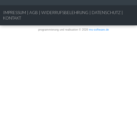
IMPRESSUM
|
AGB
|
WIDERRUFSBELEHRUNG
|
DATENSCHUTZ
|
KONTAKT
programmierung und realisation © 2026
ms-software.de