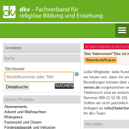
Sie haben folgenden Artikel zum
Anmelden
Das Vaterunser/"Das ist 
Suche
Warenkorb/Kasse
Stichworte
Liebe Mitglieder, liebe Kun
wir freuen uns, dass sie u
Bestellungen können über 
Detailsuche
verein.de
vorgenommen we
Telefonisch sind wir erreic
Nummer 089-21 52 95 101
Unsere Produkte
Sollten wir nicht persönlic
Abonnements
Anliegen an
info@katechet
Advent und Weihnachten
Ihr dkv-Team
RUexpress
Fastenzeit und Ostern
Aktuelles
Förderpädagogik und Inklusion