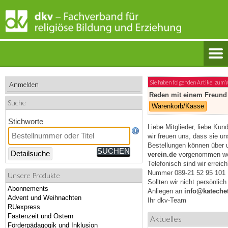
Sie haben folgenden Artikel zum
Anmelden
Reden mit einem Freund
Suche
Warenkorb/Kasse
Stichworte
Liebe Mitglieder, liebe Kun
wir freuen uns, dass sie u
Bestellungen können über 
Detailsuche
verein.de
vorgenommen we
Telefonisch sind wir erreic
Nummer 089-21 52 95 101
Unsere Produkte
Sollten wir nicht persönlic
Abonnements
Anliegen an
info@katechet
Advent und Weihnachten
Ihr dkv-Team
RUexpress
Fastenzeit und Ostern
Aktuelles
Förderpädagogik und Inklusion