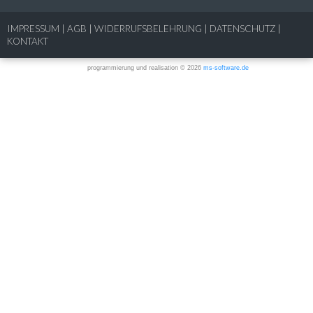
IMPRESSUM
|
AGB
|
WIDERRUFSBELEHRUNG
|
DATENSCHUTZ
|
KONTAKT
programmierung und realisation © 2026
ms-software.de