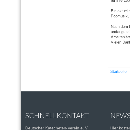
für ihre Le
Ein aktuell
Popmusik, S
Nach dem K
umfangreich
Arbeitsblät
Vielen Dan
Startseite
SCHNELLKONTAKT
NEWS
Deutscher Katecheten-Verein e. V.
Hier kost