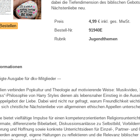
dabei die Tiefendimension des biblischen Gebots
Nächstenliebe neu.
Preis
4,99
€
inkl. ges. MwSt.
Bestellen
Bestell-Nr.
91940E
Rubrik
Jugendthemen
formationen
tigte Ausgabe für dkv-Mitglieder ---
alien verbinden Popkultur und Theologie auf motivierende Weise: Musikvideo,
ss“-Philosophie von Harry Styles dienen als lebensnaher Einstieg in die Aus
pelgebot der Liebe. Dabei wird nicht nur gefragt, warum Freundlichkeit wichti
 sich christliche Nächstenliebe von allgemeinen ethischen Appellen untersche
 bietet vielfältige Impulse für einen kompetenzorientierten Religionsunterricht
mate, differenzierte Bibelarbeit, Diskussionsanlässe zu Selbstbild, Vorbildern
erung und Hoffnung sowie konkrete Unterrichtsideen für Einzel-, Partner- und 
rden angeregt, eigene Haltungen zu reflektieren und die Relevanz biblischer