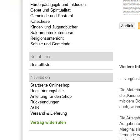
Förderpädagogik und Inklusion
Gebet und Spiritualität
Gemeinde und Pastoral
Katechese
Zurück
Kinder- und Jugendbücher
Sakramentenkatechese
Religionsunterricht
Schule und Gemeinde
Buchhandel
Bestellliste
Weitere In
Navigation
--- vergüns
Startseite Onlineshop
Die Materi
Registrierungshilfe
die „Kindne
Anleitung für den Shop
mit dem Dop
Rücksendungen
auch, worin
AGB
Versand & Lieferung
Die Ausgabe
Vertrag widerrufen
Aufgabenfor
Marginalisi
Lernende we