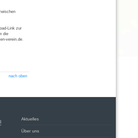
 zwischen
oad-Link zur
m die
ten-verein.de.
nach oben
Aktuelles
!
Über uns