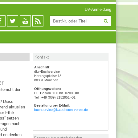
DV-Anmeldung
Kontakt
Anschrift:
dkv-Buchservice
Herzogspitalstr.13
80331 München
er
Öffnungszeiten:
terricht der
Di –Do von 9:00 bis 16:00 Uhr
Tel.: +49 (089) 2152951 -01
? Diese
Bestellung per E-Mail:
hend aktuellen
buchservice@katecheten-verein.de
er Ethik.
ss“ setzen
Fragen nach
 und
nd entdecken
Essener Adventskalender