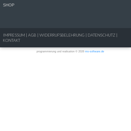
SHOP
IMPRESSUM
|
AGB
|
WIDERRUFSBELEHRUNG
|
DATENSCHUTZ
|
KONTAKT
programmierung und realisation © 2026
ms-software.de