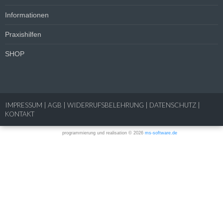
Informationen
Praxishilfen
SHOP
IMPRESSUM
|
AGB
|
WIDERRUFSBELEHRUNG
|
DATENSCHUTZ
|
KONTAKT
programmierung und realisation © 2026
ms-software.de