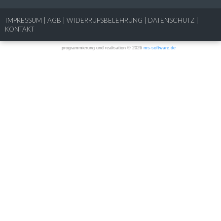
IMPRESSUM
|
AGB
|
WIDERRUFSBELEHRUNG
|
DATENSCHUTZ
|
KONTAKT
programmierung und realisation © 2026
ms-software.de