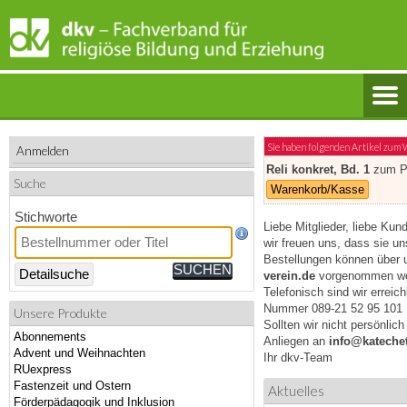
Sie haben folgenden Artikel zum
Anmelden
Reli konkret, Bd. 1
zum Pr
Suche
Warenkorb/Kasse
Stichworte
Liebe Mitglieder, liebe Kun
wir freuen uns, dass sie u
Bestellungen können über 
Detailsuche
verein.de
vorgenommen we
Telefonisch sind wir erreic
Nummer 089-21 52 95 101
Unsere Produkte
Sollten wir nicht persönlic
Abonnements
Anliegen an
info@katechet
Advent und Weihnachten
Ihr dkv-Team
RUexpress
Fastenzeit und Ostern
Aktuelles
Förderpädagogik und Inklusion