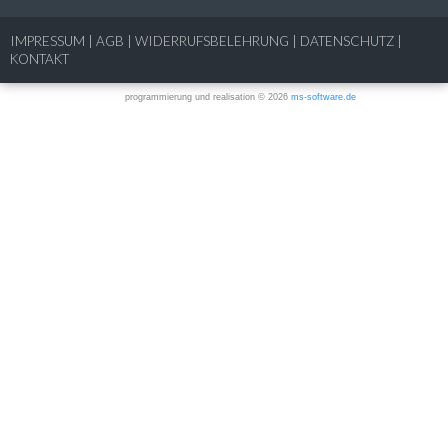
IMPRESSUM
|
AGB
|
WIDERRUFSBELEHRUNG
|
DATENSCHUTZ
|
KONTAKT
programmierung und realisation © 2026
ms-software.de