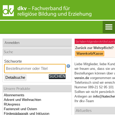
Sie haben folgenden Artikel zum
Anmelden
Zurück zur Wehrpflicht?
Suche
Warenkorb/Kasse
Stichworte
Liebe Mitglieder, liebe Kun
wir freuen uns, dass sie u
Bestellungen können über 
Detailsuche
verein.de
vorgenommen we
Telefonisch sind wir erreic
Nummer 089-21 52 95 101
Unsere Produkte
Sollten wir nicht persönlic
Abonnements
Anliegen an
info@katechet
Advent und Weihnachten
Ihr dkv-Team
RUexpress
Fastenzeit und Ostern
Aktuelles
Förderpädagogik und Inklusion