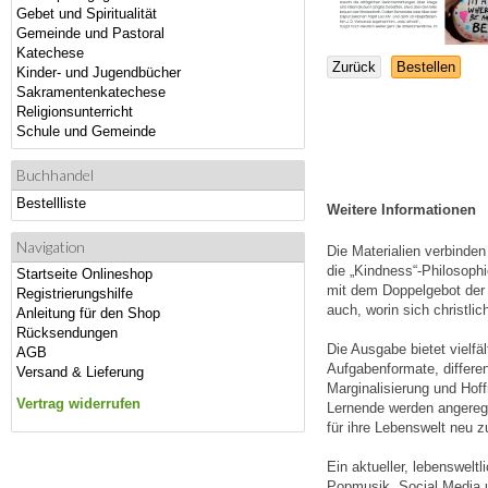
Gebet und Spiritualität
Gemeinde und Pastoral
Katechese
Zurück
Bestellen
Kinder- und Jugendbücher
Sakramentenkatechese
Religionsunterricht
Schule und Gemeinde
Buchhandel
Bestellliste
Weitere Informationen
Navigation
Die Materialien verbinde
die „Kindness“-Philosoph
Startseite Onlineshop
mit dem Doppelgebot der L
Registrierungshilfe
auch, worin sich christli
Anleitung für den Shop
Rücksendungen
Die Ausgabe bietet vielfäl
AGB
Aufgabenformate, differen
Versand & Lieferung
Marginalisierung und Hoff
Vertrag widerrufen
Lernende werden angeregt
für ihre Lebenswelt neu 
Ein aktueller, lebenswelt
Popmusik, Social Media u