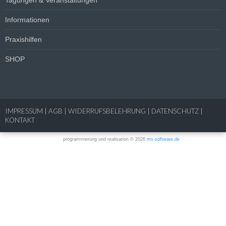
Tagungen & Veranstaltungen
Informationen
Praxishilfen
SHOP
IMPRESSUM
|
AGB
|
WIDERRUFSBELEHRUNG
|
DATENSCHUTZ
|
KONTAKT
programmierung und realisation © 2026
ms-software.de