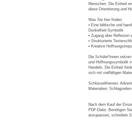
Menschen. Die Einheit erö
diese Orientierung und Ha
Was Sie hier finden:
• Eine biblische und hand
Dunkelheit-Symbolik
• Zugang über Reflexion e
• Strukturierte Textersch
• Kreative Hoffnungsimpul
Die Schüler*innen setzen 
und Hoffnungssymbolik in
Handeln. Die Einheit förd
sich mit vielfältigen Mater
Schlüsselthemen: Advent,
Materialien: Schlagzeilen-
Nach dem Kauf der Einzel
PDF-Datei. Benötigen Sie 
anzupassen, schreiben Si