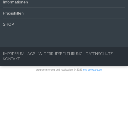
Informationen
Praxishilfen
SHOP
IMPRESSUM
|
AGB
|
WIDERRUFSBELEHRUNG
|
DATENSCHUTZ
|
KONTAKT
programmierung und realisation © 2026
ms-software.de