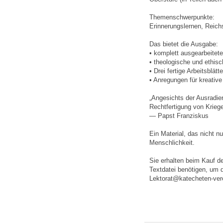
Themenschwerpunkte:
Erinnerungslernen, Reich
Das bietet die Ausgabe:
• komplett ausgearbeitet
• theologische und ethis
• Drei fertige Arbeitsblä
• Anregungen für kreative
„Angesichts der Ausradie
Rechtfertigung von Krieg
— Papst Franziskus
Ein Material, das nicht n
Menschlichkeit.
Sie erhalten beim Kauf de
Textdatei benötigen, um d
Lektorat@katecheten-vere