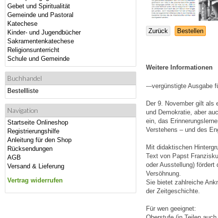
Gebet und Spiritualität
Gemeinde und Pastoral
Katechese
Zurück
Bestellen
Kinder- und Jugendbücher
Sakramentenkatechese
Religionsunterricht
Schule und Gemeinde
Weitere Informationen
Buchhandel
---vergünstigte Ausgabe fü
Bestellliste
Der 9. November gilt als
Navigation
und Demokratie, aber au
ein, das Erinnerungslerne
Startseite Onlineshop
Verstehens – und des En
Registrierungshilfe
Anleitung für den Shop
Mit didaktischen Hinter
Rücksendungen
Text von Papst Franziskus
AGB
oder Ausstellung) fördert
Versand & Lieferung
Versöhnung.
Vertrag widerrufen
Sie bietet zahlreiche An
der Zeitgeschichte.
Für wen geeignet:
Oberstufe (in Teilen auch