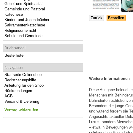
Gebet und Spiritualität
Gemeinde und Pastoral
Katechese
Zurück
Bestellen
Kinder- und Jugendbücher
Sakramentenkatechese
Religionsunterricht
Schule und Gemeinde
Buchhandel
Bestellliste
Navigation
Startseite Onlineshop
Weitere Informationen
Registrierungshilfe
Anleitung für den Shop
Diese Ausgabe beleuchtet 
Rücksendungen
Menschen mit Behinderun
AGB
Behindertenrechtskonventi
Versand & Lieferung
Besonders die junge Gener
Vertrag widerrufen
und wütend fordern sie Te
Angesichts aktueller Deba
Luxus, sondern Menschen
– etwa in Bewegungen wie
solidarischen Behindertenp