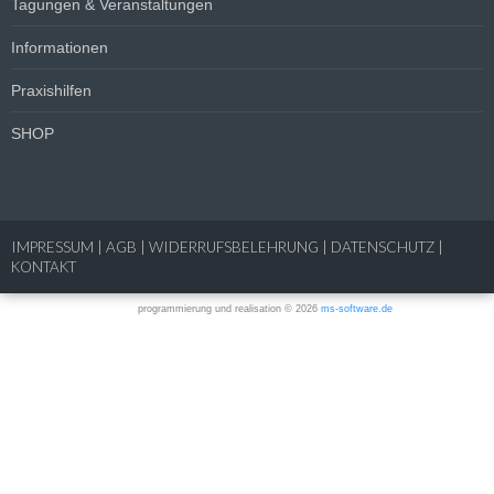
Tagungen & Veranstaltungen
Informationen
Praxishilfen
SHOP
IMPRESSUM
|
AGB
|
WIDERRUFSBELEHRUNG
|
DATENSCHUTZ
|
KONTAKT
programmierung und realisation © 2026
ms-software.de