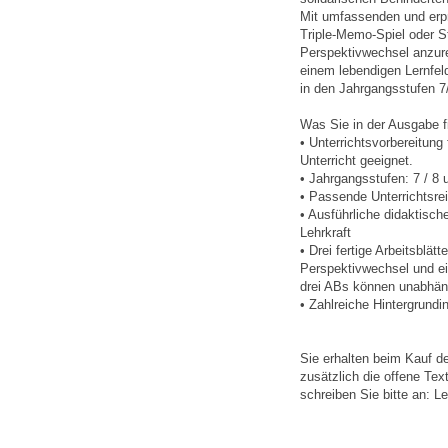
Mit umfassenden und erpr
Triple-Memo-Spiel oder St
Perspektivwechsel anzure
einem lebendigen Lernfel
in den Jahrgangsstufen 7
Was Sie in der Ausgabe f
• Unterrichtsvorbereitung
Unterricht geeignet.
• Jahrgangsstufen: 7 / 8 
• Passende Unterrichtsre
• Ausführliche didaktisc
Lehrkraft
• Drei fertige Arbeitsbl
Perspektivwechsel und ein
drei ABs können unabhän
• Zahlreiche Hintergrund
Sie erhalten beim Kauf d
zusätzlich die offene Tex
schreiben Sie bitte an: 