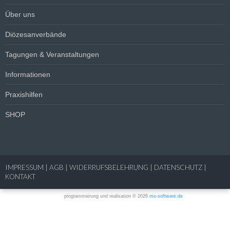
Über uns
Diözesanverbände
Tagungen & Veranstaltungen
Informationen
Praxishilfen
SHOP
IMPRESSUM
|
AGB
|
WIDERRUFSBELEHRUNG
|
DATENSCHUTZ
|
KONTAKT
programmierung und realisation © 2026
ms-software.de