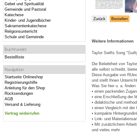
Gebet und Spiritualität
Gemeinde und Pastoral
Katechese
Zurück
Bestellen
Kinder- und Jugendbücher
Sakramentenkatechese
Religionsunterricht
Schule und Gemeinde
Weitere Informationen
Buchhandel
Taylor Swifts Song "Guilt
Bestellliste
Die Beliebtheit von Taylo
Navigation
alle selbst schreibt, bie
Diese Ausgabe von RUexpr
Startseite Onlineshop
und stellt Ihnen Unterric
Registrierungshilfe
Was Sie hier u. a. finden:
Anleitung für den Shop
• einen packenden Zuga
Rücksendungen
• eine Erschließung der l
AGB
• didaktische und method
Versand & Lieferung
• einen Vergleich mit de
Vertrag widerrufen
• kompakte Hintergrundi
• Link- und Materialien
• Mit zusätzlichem Arbeits
und vieles mehr