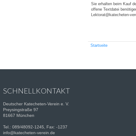
Sie erhalten beim Kauf d
offene Textdatei benötige
Lektorat@katecheten-vere
Startseite
SCHNELLKONTAKT
Deutscher Katecheten-Verein e. V.
Preysingstraße 97
81667 München
Tel.: 089/48092-1245, Fax: -1237
info@katecheten-verein.de