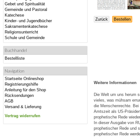
Gebet und Spiritualität
Gemeinde und Pastoral
Katechese
Zurück
Bestellen
Kinder- und Jugendbücher
Sakramentenkatechese
Religionsunterricht
Schule und Gemeinde
Buchhandel
Bestellliste
Navigation
Startseite Onlineshop
Weitere Informationen
Registrierungshilfe
Anleitung für den Shop
Die Welt um uns herum sc
Rücksendungen
vieles, was mühsam errun
AGB
die Menschenrechte. Bei 
Versand & Lieferung
Amtszeit als US-Präside
Vertrag widerrufen
prophetische Rede wieder
In dieser Ausgabe von R
prophetischer Rede und se
prophetischer Rede werde