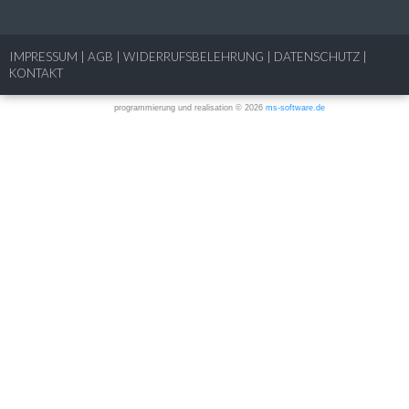
IMPRESSUM
|
AGB
|
WIDERRUFSBELEHRUNG
|
DATENSCHUTZ
|
KONTAKT
programmierung und realisation © 2026
ms-software.de