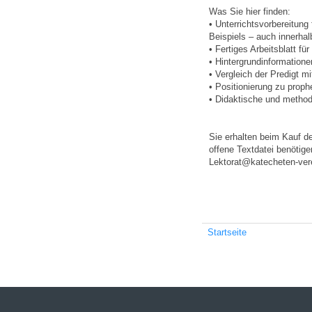
Was Sie hier finden:
• Unterrichtsvorbereitun
Beispiels – auch innerh
• Fertiges Arbeitsblatt fü
• Hintergrundinformatione
• Vergleich der Predigt mi
• Positionierung zu prophe
• Didaktische und method
Sie erhalten beim Kauf d
offene Textdatei benötige
Lektorat@katecheten-vere
Startseite